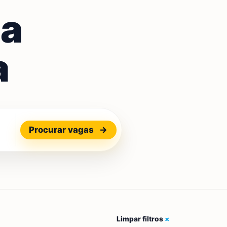
ua
a
Procurar vagas
→
Limpar filtros
×