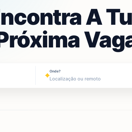
ncontra A T
Próxima Vag
Onde?
⌖